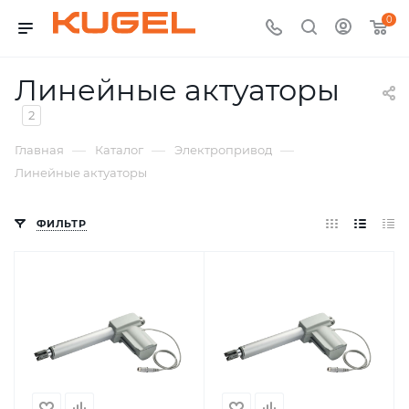
0
Линейные актуаторы
2
—
—
—
Главная
Каталог
Электропривод
Линейные актуаторы
ФИЛЬТР