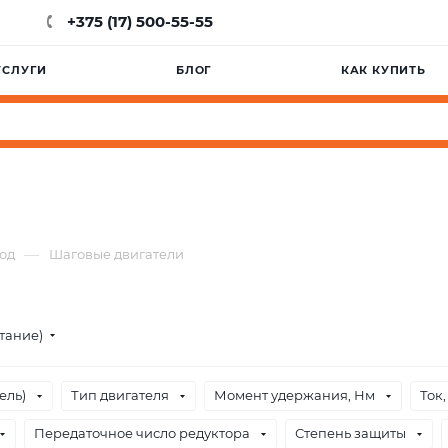
+375 (17) 500-55-55
УСЛУГИ
БЛОГ
КАК КУПИТЬ
—
од
Шаговые двигатели
стание)
ель)
Тип двигателя
Момент удержания, Нм
Ток,
Передаточное число редуктора
Степень защиты