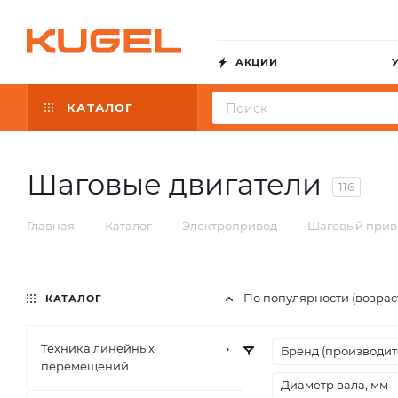
АКЦИИ
КАТАЛОГ
Шаговые двигатели
116
—
—
—
Главная
Каталог
Электропривод
Шаговый прив
По популярности (возра
КАТАЛОГ
Техника линейных
Бренд (производит
перемещений
Диаметр вала, мм