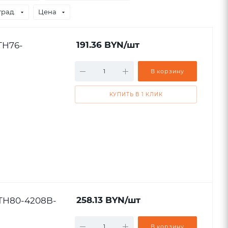
град.
Цена
TH76-
191.36
BYN
/шт
В корзину
КУПИТЬ В 1 КЛИК
STH80-4208B-
258.13
BYN
/шт
В корзину