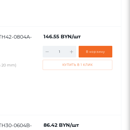
STH42-0804A-
146.55
BYN
/шт
В корзину
h 20 mm)
КУПИТЬ В 1 КЛИК
STH30-0604B-
86.42
BYN
/шт