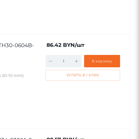
STH30-0604B-
86.42
BYN
/шт
В корзину
h 20-10 mm)
КУПИТЬ В 1 КЛИК