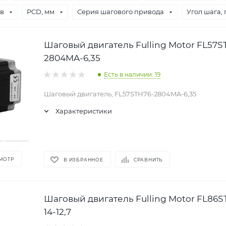
ов
PCD, мм
Серия шагового привода
Угол шага, 
Шаговый двигатель Fulling Motor FL57S
2804MA-6,35
Есть в наличии: 19
Шаговый двигатель, FL57STH76-2804MA-6,35
Характеристики
МОТР
В ИЗБРАННОЕ
СРАВНИТЬ
Шаговый двигатель Fulling Motor FL86
14-12,7