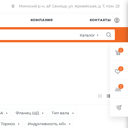
Минский р-н, а/г Сеница, ул. Армейская, д. 7, пом. 23
КОМПАНИЯ
КОНТАКТЫ
Каталог
0
0
0
 A
Фланец ШД
Тип вала
Тормоз
Индуктивность, мГн