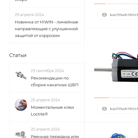
29 апреля 2024
БЫСТРЫЙ ПРОС
Новинка от HIWIN - линейные
направляющие с улучшенной
защитой от коррозии
Статьи
23 сентября 2024
Рекомендации по
сборке накатных ШВП
25 апреля 2024
Моментальные клеи
БЫСТРЫЙ ПРОС
Loctite®
25 апреля 2024
Реечная передача или