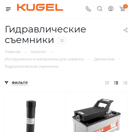
0
Гидравлические
съемники
32
—
—
Главная
Каталог
—
—
Инструменты и материалы для сервиса
Демонтаж
Гидравлические съемники
ФИЛЬТР