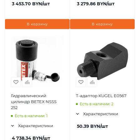
3 453.70
BYN
/шт
3 279.86
BYN
/шт
В корзину
В корзину
Гидравлический
Т-адаптор KUGEL E0567
цилиндр BETEX NSSS
Есть в наличии: 2
252
Характеристики
Есть в наличии: 1
Характеристики
50.39
BYN
/шт
4 738.34
BYN
/шт