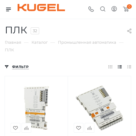
0
ПЛК
32
—
—
—
Главная
Каталог
Промышленная автоматика
ПЛК
ФИЛЬТР