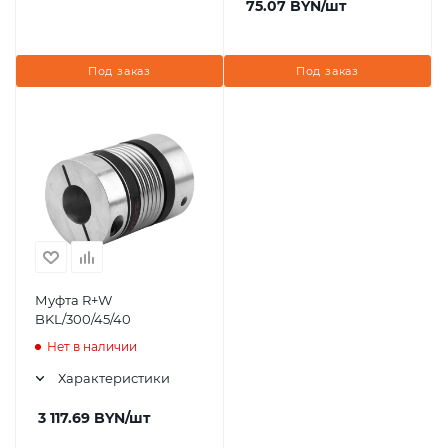
75.07
BYN
/шт
Под заказ
Под заказ
Муфта R+W
BKL/300/45/40
Нет в наличии
Характеристики
3 117.69
BYN
/шт