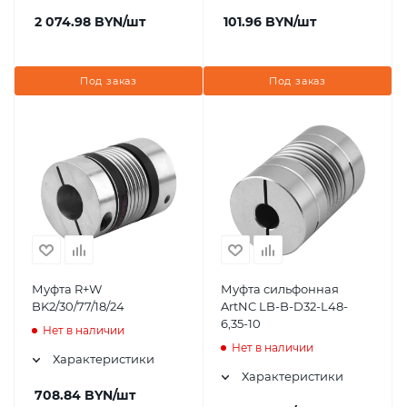
2 074.98
BYN
/шт
101.96
BYN
/шт
Под заказ
Под заказ
Муфта R+W
Муфта сильфонная
BK2/30/77/18/24
ArtNC LB-B-D32-L48-
6,35-10
Нет в наличии
Нет в наличии
Характеристики
Характеристики
708.84
BYN
/шт