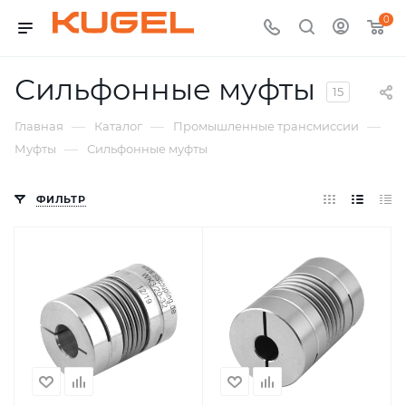
0
Сильфонные муфты
15
—
—
—
Главная
Каталог
Промышленные трансмиссии
—
Муфты
Сильфонные муфты
ФИЛЬТР