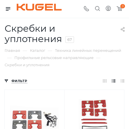
0
Скребки и
уплотнения
67
—
—
Главная
Каталог
Техника линейных перемещений
—
—
Профильные рельсовые направляющие
Скребки и уплотнения
ФИЛЬТР