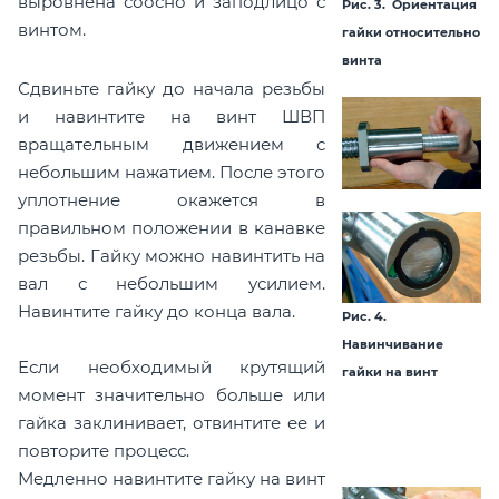
выровнена соосно и заподлицо с
Рис. 3. Ориентация
винтом.
гайки относительно
винта
Сдвиньте гайку до начала резьбы
и навинтите на винт ШВП
вращательным движением с
небольшим нажатием. После этого
уплотнение окажется в
правильном положении в канавке
резьбы. Гайку можно навинтить на
вал с небольшим усилием.
Навинтите гайку до конца вала.
Рис. 4.
Навинчивание
Если необходимый крутящий
гайки на винт
момент значительно больше или
гайка заклинивает, отвинтите ее и
повторите процесс.
Медленно навинтите гайку на винт