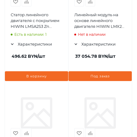
Статор линейного
Линейный модуль на
двигателя с покрытием
основе линейного
HIWIN LMSA2S3 Zn
двигателя HIWIN LMX2C-
300mm
SA11-SA12-200-250-
Есть в наличии: 1
Нет в наличии
K4AC+DMN42
Характеристики
Характеристики
496.62
BYN
/шт
37 054.78
BYN
/шт
В корзину
Под заказ