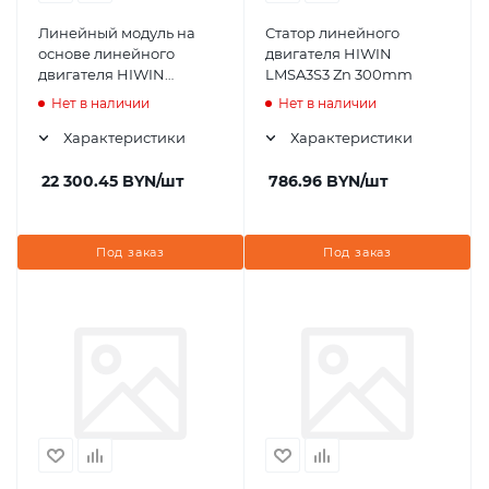
Линейный модуль на
Статор линейного
основе линейного
двигателя HIWIN
двигателя HIWIN
LMSA3S3 Zn 300mm
LMSSA2X-08S050-13S100-
Нет в наличии
Нет в наличии
50-50-VAS1A0+DMN21
Характеристики
Характеристики
22 300.45
BYN
/шт
786.96
BYN
/шт
Под заказ
Под заказ