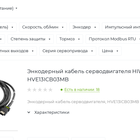
стание)
ель)
Скорость, об/мин
Энкодер
Импульсный инт
Степень защиты
Тормоз
Протокол Modbus RTU
тных выходов
Серия сервопривода
Цена
Энкодерный кабель серводвигателя H
HVE13ICB03MB
Есть в наличии: 18
Энкодерный кабель серводвигателя, HVE13ICB03MB
Характеристики