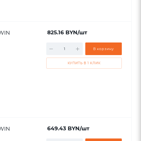
IWIN
825.16
BYN
/шт
В корзину
КУПИТЬ В 1 КЛИК
IWIN
649.43
BYN
/шт