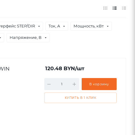
ерфейс STEP/DIR
Ток, A
Мощность, кВт
Напряжение, В
IWIN
120.48
BYN
/шт
В корзину
КУПИТЬ В 1 КЛИК