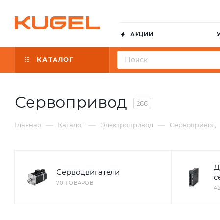
АКЦИИ
КАТАЛОГ
Сервопривод
266
—
—
—
Главная
Каталог
Электропривод
Сервопривод
Д
Серводвигатели
с
70 ТОВАРОВ
4