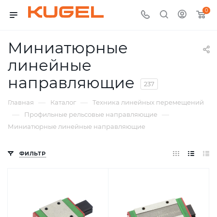
0
Миниатюрные
линейные
направляющие
237
—
—
Главная
Каталог
Техника линейных перемещений
—
—
Профильные рельсовые направляющие
Миниатюрные линейные направляющие
ФИЛЬТР