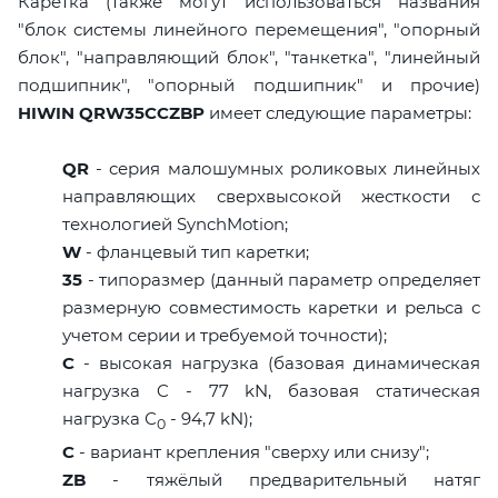
Каретка (также могут использоваться названия
"блок системы линейного перемещения", "опорный
блок", "направляющий блок", "танкетка", "линейный
подшипник", "опорный подшипник" и прочие)
HIWIN QRW35CCZBP
имеет следующие параметры:
QR
- серия малошумных роликовых линейных
направляющих сверхвысокой жесткости с
технологией SynchMotion;
W
- фланцевый тип каретки;
35
- типоразмер (данный параметр определяет
размерную совместимость каретки и рельса с
учетом серии и требуемой точности);
C
- высокая нагрузка (базовая динамическая
нагрузка C - 77 kN, базовая статическая
нагрузка С
- 94,7 kN);
0
C
- вариант крепления "сверху или снизу";
ZB
- тяжёлый предварительный натяг