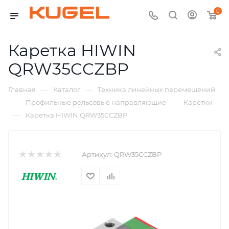
0
Каретка HIWIN
QRW35CCZBP
—
—
Главная
Каталог
Техника линейных перемещений
—
—
Профильные рельсовые направляющие
Каретки
—
Каретка HIWIN QRW35CCZBP
Артикул:
QRW35CCZBP