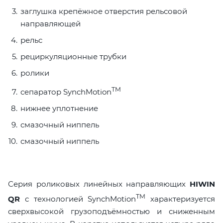
заглушка крепёжное отверстия рельсовой
направляющей
рельс
рециркуляционные трубки
ролики
TM
сепаратор SynchMotion
нижнее уплотнение
смазочный ниппель
смазочный ниппель
Серия роликовых линейных направляющих
HIWIN
TM
QR
с технологией SynchMotion
характеризуется
сверхвысокой грузоподъёмностью и сниженным