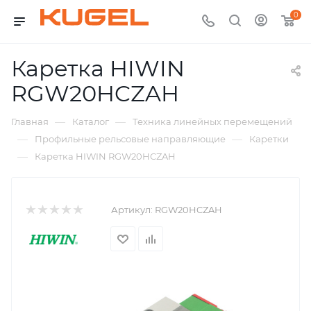
0
Каретка HIWIN
RGW20HCZAH
—
—
Главная
Каталог
Техника линейных перемещений
—
—
Профильные рельсовые направляющие
Каретки
—
Каретка HIWIN RGW20HCZAH
Артикул:
RGW20HCZAH