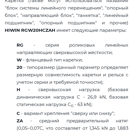
Каретка (также могут использоваться названия
"блок системы линейного перемещения", "опорный
блок", "направляющий блок", "танкетка", "линейный
подшипник", "опорный подшипник" и прочие)
HIWIN RGW20HCZAH
имеет следующие параметры:
RG
- серия роликовых линейных
направляющих сверхвысокой жёсткости;
W
- фланцевый тип каретки;
20
- типоразмер (данный параметр определяет
размерную совместимость каретки и рельса с
учетом серии и требуемой точности);
H
- сверхвысокая нагрузка (базовая
динамическая нагрузка C - 26,9 kN, базовая
статическая нагрузка С
- 63 kN);
0
C
- вариант крепления "сверху или снизу";
ZA
- средний предварительный натяг
(0,05~0,07C, что составляет от 1,345 kN до 1,883