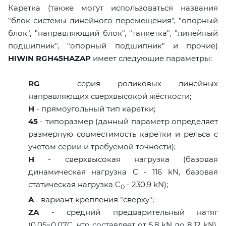
Каретка (также могут использоваться названия
"блок системы линейного перемещения", "опорный
блок", "направляющий блок", "танкетка", "линейный
подшипник", "опорный подшипник" и прочие)
HIWIN RGH45HAZAP
имеет следующие параметры:
RG
- серия роликовых линейных
направляющих сверхвысокой жёсткости;
H
- прямоугольный тип каретки;
45
- типоразмер (данный параметр определяет
размерную совместимость каретки и рельса с
учетом серии и требуемой точности);
H
- сверхвысокая нагрузка (базовая
динамическая нагрузка C - 116 kN, базовая
статическая нагрузка С
- 230,9 kN);
0
A
- вариант крепления "сверху";
ZA
- средний предварительный натяг
(0,05~0,07C, что составляет от 5,8 kN до 8,12 kN),