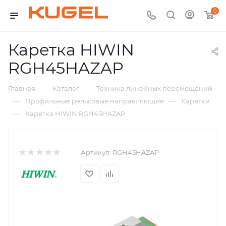
0
Каретка HIWIN
RGH45HAZAP
—
—
Главная
Каталог
Техника линейных перемещений
—
—
Профильные рельсовые направляющие
Каретки
—
Каретка HIWIN RGH45HAZAP
Артикул:
RGH45HAZAP