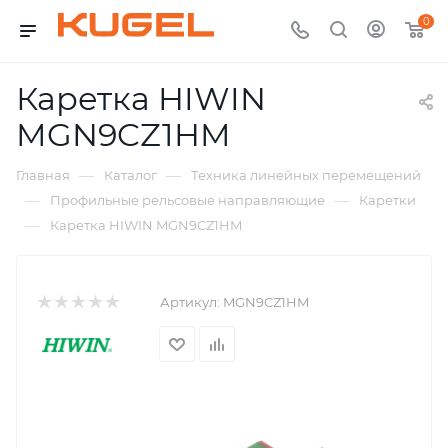
0
Каретка HIWIN
MGN9CZ1HM
—
—
Главная
Каталог
Техника линейных перемещений
—
—
Профильные рельсовые направляющие
Каретки
—
Каретка HIWIN MGN9CZ1HM
Артикул:
MGN9CZ1HM