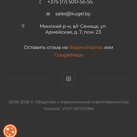
+375 (17) 500-55-55
sales@kugel.by
Минский р-н, а/г Сеница, ул.
Армейская, д. 7, пом. 23
Оставить отзыв на
ЯндексКартах
или
GoogleMaps
2006-2026 © Общество с ограниченной ответственностью
"Кюгель", УНП 190702394
ОБРАБОТКА ФАЙЛОВ COOKIE