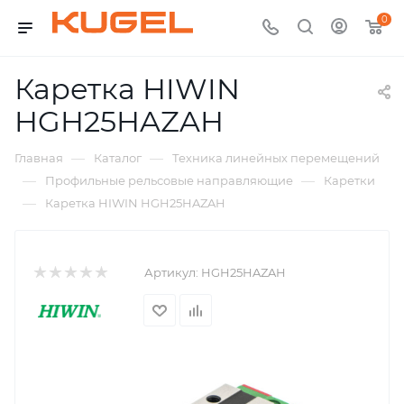
0
Каретка HIWIN
HGH25HAZAH
—
—
Главная
Каталог
Техника линейных перемещений
—
—
Профильные рельсовые направляющие
Каретки
—
Каретка HIWIN HGH25HAZAH
Артикул:
HGH25HAZAH