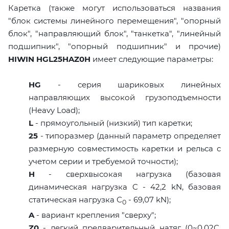
Каретка (также могут использоваться названия
"блок системы линейного перемещения", "опорный
блок", "направляющий блок", "танкетка", "линейный
подшипник", "опорный подшипник" и прочие)
HIWIN HGL25HAZ0H
имеет следующие параметры:
HG
- серия шариковых линейных
направляющих высокой грузоподъемности
(Heavy Load);
L
- прямоугольный (низкий) тип каретки;
25
- типоразмер (данный параметр определяет
размерную совместимость каретки и рельса с
учетом серии и требуемой точности);
H
- сверхвысокая нагрузка (базовая
динамическая нагрузка C - 42,2 kN, базовая
статическая нагрузка С
- 69,07 kN);
0
A
- вариант крепления "сверху";
Z0
- легкий предварительный натяг (0~0,02C,