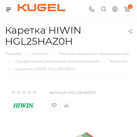
0
Каретка HIWIN
HGL25HAZ0H
—
—
Главная
Каталог
Техника линейных перемещений
—
—
Профильные рельсовые направляющие
Каретки
—
Каретка HIWIN HGL25HAZ0H
Артикул:
HGL25HAZ0H