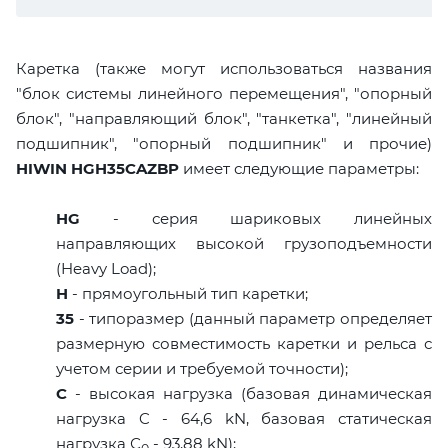
Каретка (также могут использоваться названия
"блок системы линейного перемещения", "опорный
блок", "направляющий блок", "танкетка", "линейный
подшипник", "опорный подшипник" и прочие)
HIWIN HGH35CAZBP
имеет следующие параметры:
HG
- серия шариковых линейных
направляющих высокой грузоподъемности
(Heavy Load);
H
- прямоугольный тип каретки;
35
- типоразмер (данный параметр определяет
размерную совместимость каретки и рельса с
учетом серии и требуемой точности);
C
- высокая нагрузка (базовая динамическая
нагрузка C - 64,6 kN, базовая статическая
нагрузка С
- 93,88 kN);