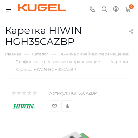
0
Каретка HIWIN
HGH35CAZBP
—
—
Главная
Каталог
Техника линейных перемещений
—
—
Профильные рельсовые направляющие
Каретки
—
Каретка HIWIN HGH35CAZBP
Артикул:
HGH35CAZBP