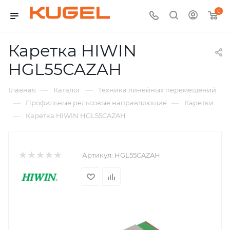
0
Каретка HIWIN
HGL55CAZAH
—
—
Главная
Каталог
Техника линейных перемещений
—
—
Профильные рельсовые направляющие
Каретки
—
Каретка HIWIN HGL55CAZAH
Артикул:
HGL55CAZAH