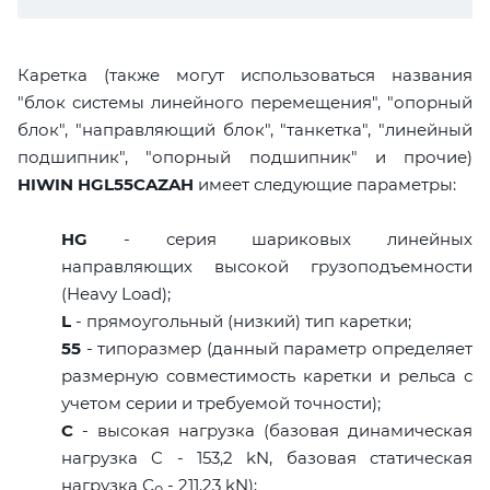
Каретка (также могут использоваться названия
"блок системы линейного перемещения", "опорный
блок", "направляющий блок", "танкетка", "линейный
подшипник", "опорный подшипник" и прочие)
HIWIN HGL55CAZAH
имеет следующие параметры:
HG
- серия шариковых линейных
направляющих высокой грузоподъемности
(Heavy Load);
L
- прямоугольный (низкий) тип каретки;
55
- типоразмер (данный параметр определяет
размерную совместимость каретки и рельса с
учетом серии и требуемой точности);
C
- высокая нагрузка (базовая динамическая
нагрузка C - 153,2 kN, базовая статическая
нагрузка С
- 211,23 kN);