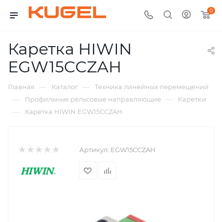
0
Каретка HIWIN
EGW15CCZAH
—
—
Главная
Каталог
Техника линейных перемещений
—
—
Профильные рельсовые направляющие
Каретки
—
Каретка HIWIN EGW15CCZAH
Артикул:
EGW15CCZAH