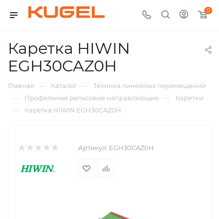
0
Каретка HIWIN
EGH30CAZ0H
—
—
Главная
Каталог
Техника линейных перемещений
—
—
Профильные рельсовые направляющие
Каретки
—
Каретка HIWIN EGH30CAZ0H
Артикул:
EGH30CAZ0H