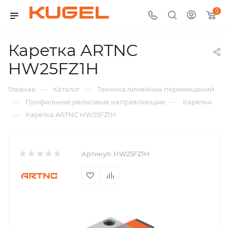
0
Каретка ARTNC
HW25FZ1H
—
—
Главная
Каталог
Техника линейных перемещений
—
—
Профильные рельсовые направляющие
Каретки
—
Каретка ARTNC HW25FZ1H
Артикул:
HW25FZ1H