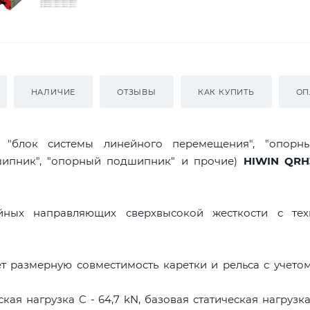
НАЛИЧИЕ
ОТЗЫВЫ
КАК КУПИТЬ
ОП
я "блок системы линейного перемещения", "опорны
дшипник", "опорный подшипник" и прочие)
HIWIN QRH
ых направляющих сверхвысокой жесткости с тех
т размерную совместимость каретки и рельса с учето
ая нагрузка C - 64,7 kN, базовая статическая нагрузк