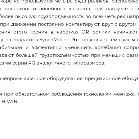
каретке используется четыре ряда роликов, располож
я поверхности линейного контакта при нагрузке зна
 более высокую грузоподъемность во всех четырех нап
 при движении постоянно контактируют друг с другом,
ния этого трения в каретках QR ролики начинают 
ью сепаратора SynchMotion. Это позволяет тем самым 
абильной и эффективно уменьшить колебания сопро
адают большей грузоподъемностью при меньших разме
сами серии RG аналогичного типоразмера.
бщепромышленное оборудование, прецизионное оборуд
и при обязательном соблюдения технологии монтажа,
 HIWIN.