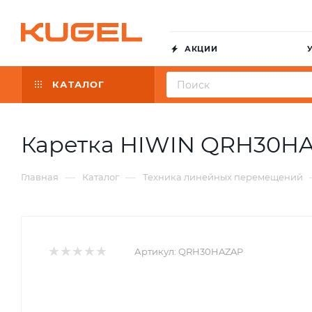
АКЦИИ
КАТАЛОГ
Каретка HIWIN QRH30H
—
—
Главная
Каталог
Техника линейных перемещений
Артикул:
QRH30HAZAP