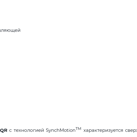
авляющей
TM
 QR
с технологией SynchMotion
характеризуется све