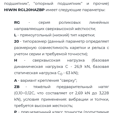
подшипник", "опорный подшипник" и прочие)
HIWIN RGL20HAZBP
имеет следующие параметры:
RG
- серия роликовых линейных
направляющих сверхвысокой жёсткости;
L
- прямоугольный (низкий) тип каретки;
20
- типоразмер (данный параметр определяет
размерную совместимость каретки и рельса с
учетом серии и требуемой точности);
H
- сверхвысокая нагрузка (базовая
динамическая нагрузка C - 26,9 kN, базовая
статическая нагрузка С
- 63 kN);
0
A
- вариант крепления "сверху";
ZB
- тяжёлый предварительный натяг
(0,10~0,12C, что составляет от 2,69 kN до 3,228
kN), условия применения: вибрации и толчки,
требуется высокая жесткость;
P
- прецизионный класс точности (допустимые