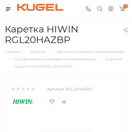
0
Каретка HIWIN
RGL20HAZBP
—
—
Главная
Каталог
Техника линейных перемещений
—
—
Профильные рельсовые направляющие
Каретки
—
Каретка HIWIN RGL20HAZBP
Артикул:
RGL20HAZBP