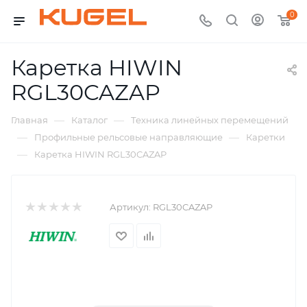
0
Каретка HIWIN
RGL30CAZAP
—
—
Главная
Каталог
Техника линейных перемещений
—
—
Профильные рельсовые направляющие
Каретки
—
Каретка HIWIN RGL30CAZAP
Артикул:
RGL30CAZAP