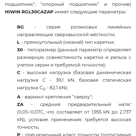
подшипник", "опорный подшипник" и прочие)
HIWIN RGL30CAZAP
имеет следующие параметры:
RG
- серия роликовых линейных
направляющих сверхвысокой жёсткости;
L
- прямоугольный (низкий) тип каретки;
30
- типоразмер (данный параметр определяет
размерную совместимость каретки и рельса с
учетом серии и требуемой точности);
C
- высокая нагрузка (базовая динамическая
нагрузка C - 39,1 kN, базовая статическая
нагрузка С
- 82,1 kN);
0
A
- вариант крепления "сверху";
ZA
- средний предварительный натяг
(0,05~0,07C, что составляет от 1,955 kN до 2,737
kN), условие применения: требуется высокая
точность;
P
- прецизионный класс точности (допустимые