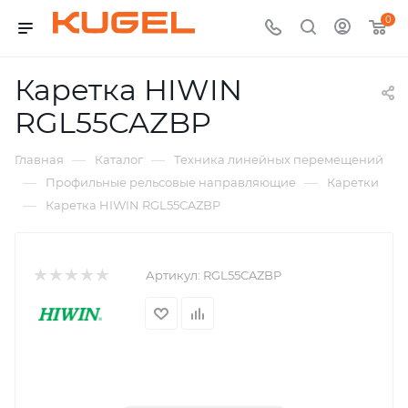
0
Каретка HIWIN
RGL55CAZBP
—
—
Главная
Каталог
Техника линейных перемещений
—
—
Профильные рельсовые направляющие
Каретки
—
Каретка HIWIN RGL55CAZBP
Артикул:
RGL55CAZBP