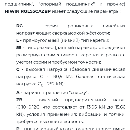
подшипник", "опорный подшипник" и прочие)
HIWIN RGL55CAZBP
имеет следующие параметры:
RG
- серия роликовых линейных
направляющих сверхвысокой жёсткости;
L
- прямоугольный (низкий) тип каретки;
55
- типоразмер (данный параметр определяет
размерную совместимость каретки и рельса с
учетом серии и требуемой точности);
C
- высокая нагрузка (базовая динамическая
нагрузка C - 130,5 kN, базовая статическая
нагрузка С
- 252 kN);
0
A
- вариант крепления "сверху";
ZB
- тяжёлый предварительный натяг
(0,10~0,12C, что составляет от 13,05 kN до 15,66
kN), условия применения: вибрации и толчки,
требуется высокая жесткость;
P
- прецизионный класс точности (допустимые