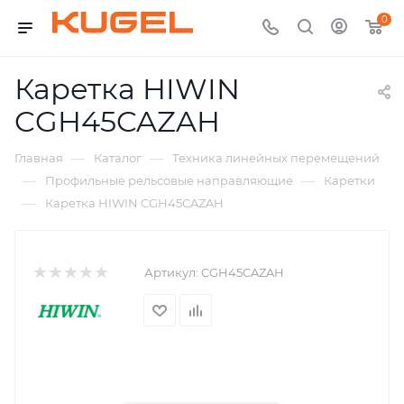
0
Каретка HIWIN
CGH45CAZAH
—
—
Главная
Каталог
Техника линейных перемещений
—
—
Профильные рельсовые направляющие
Каретки
—
Каретка HIWIN CGH45CAZAH
Артикул:
CGH45CAZAH