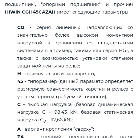
подшипник", "опорный подшипник" и прочие)
HIWIN CGH45CAZAH
имеет следующие параметры:
CG
- серия линейных направляющих со
значительно более высокой моментной
нагрузкой в сравнении со стандартными
системами (например, такими как серия HG), а
также с возможностью установки стальной
защитной ленты на рельс;
H
- прямоугольный тип каретки;
45
- типоразмер (данный параметр определяет
размерную совместимость каретки и рельса с
учетом серии и требуемой точности);
C
- высокая нагрузка (базовая динамическая
нагрузка C - 98,43 kN, базовая статическая
нагрузка С
- 112,66 kN);
0
A
- вариант крепления "сверху";
ZA
- средний предварительный натяг