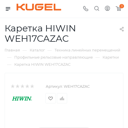
0
Каретка HIWIN
WEH17CAZAC
—
—
Главная
Каталог
Техника линейных перемещений
—
—
Профильные рельсовые направляющие
Каретки
—
Каретка HIWIN WEH17CAZAC
Артикул:
WEH17CAZAC