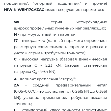
подшипник", "опорный подшипник" и прочие)
HIWIN WEH17CAZAC
имеет следующие параметры:
WE
- серия четырёхрядных
широкопрофильных линейных направляющих;
H
- прямоугольный тип каретки;
17
- типоразмер (данный параметр определяет
размерную совместимость каретки и рельса с
учетом серии и требуемой точности);
C
- высокая нагрузка (базовая динамическая
нагрузка C - 5,23 kN, базовая статическая
нагрузка С
- 9,64 kN);
0
A
- вариант крепления "сверху";
ZA
- средний предварительный натяг
(0,05~0,07C, что составляет от 0,2615 kN до 0,3661
kN), условие применения: требуется высокая
точность;
C
- стандартный класс точности (допустимые