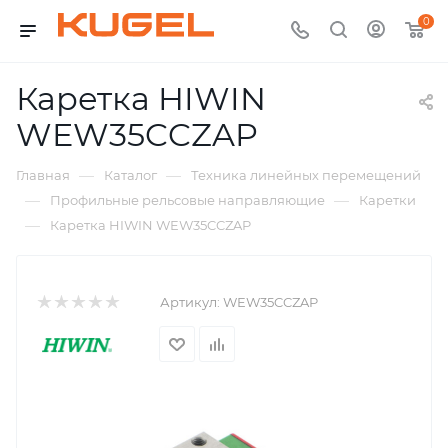
0
Каретка HIWIN
WEW35CCZAP
—
—
Главная
Каталог
Техника линейных перемещений
—
—
Профильные рельсовые направляющие
Каретки
—
Каретка HIWIN WEW35CCZAP
Артикул:
WEW35CCZAP