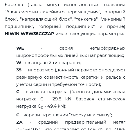
Каретка (также могут использоваться названия
"блок системы линейного перемещения", "опорный
блок", "направляющий блок", "танкетка", "линейный
подшипник", "опорный подшипник" и прочие)
HIWIN WEW35CCZAP
имеет следующие параметры:
WE
- серия четырёхрядных
широкопрофильных линейных направляющих;
W
- фланцевый тип каретки;
35
- типоразмер (данный параметр определяет
размерную совместимость каретки и рельса с
учетом серии и требуемой точности);
C
- высокая нагрузка (базовая динамическая
нагрузка C - 29,8 kN, базовая статическая
нагрузка С
- 49,4 kN);
0
C
- вариант крепления "сверху или снизу";
ZA
- средний предварительный натяг
(0,05~0,07C, что составляет от 1,49 kN до 2,086