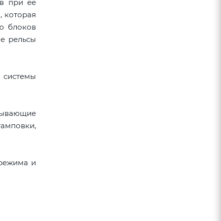
в при ее
, которая
ю блоков
ые рельсы
 системы
тывающие
тамповки,
 режима и