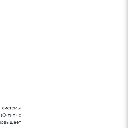
 системы
(О-тип) с
повышает