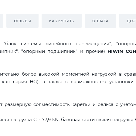
ОТЗЫВЫ
КАК КУПИТЬ
ОПЛАТА
ДОС
я "блок системы линейного перемещения", "опорны
дшипник", "опорный подшипник" и прочие)
HIWIN CG
ительно более высокой моментной нагрузкой в срав
 как серия HG), а также с возможностью установки 
 размерную совместимость каретки и рельса с учето
ая нагрузка C - 77,9 kN, базовая статическая нагрузка 