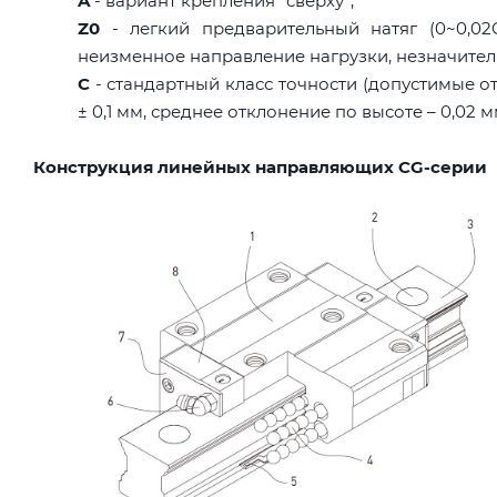
A
- вариант крепления "сверху";
Z0
- легкий предварительный натяг (0~0,02C
неизменное направление нагрузки, незначител
C
- стандартный класс точности (допустимые о
± 0,1 мм, среднее отклонение по высоте – 0,02 
Конструкция линейных направляющих CG-серии