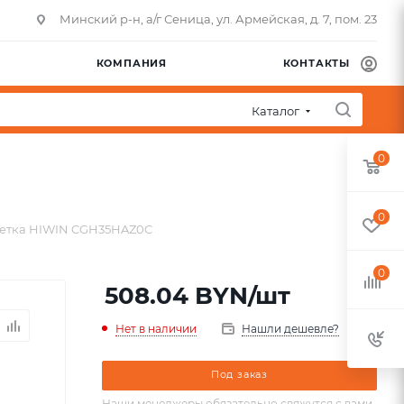
Минский р-н, а/г Сеница, ул. Армейская, д. 7, пом. 23
КОМПАНИЯ
КОНТАКТЫ
Каталог
0
0
етка HIWIN CGH35HAZ0C
0
508.04
BYN
/шт
Нет в наличии
Нашли дешевле?
Под заказ
Наши менеджеры обязательно свяжутся с вами