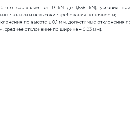
, что составляет от 0 kN до 1,558 kN), условия пр
ьные толчки и невысокие требования по точности;
тклонения по высоте ± 0,1 мм, допустимые отклонения 
мм, среднее отклонение по ширине – 0,03 мм).