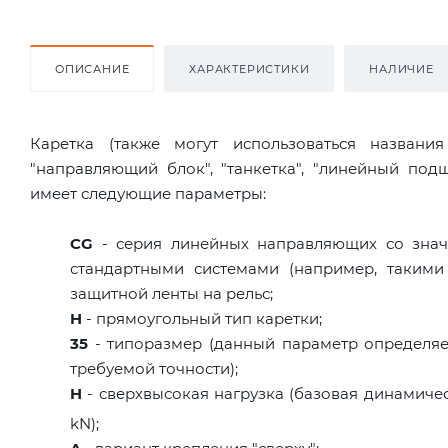
ОПИСАНИЕ
ХАРАКТЕРИСТИКИ
НАЛИЧИЕ
Каретка (также могут использоваться названи
"направляющий блок", "танкетка", "линейный по
имеет следующие параметры:
CG
- серия линейных направляющих со знач
стандартными системами (например, такими
защитной ленты на рельс;
H
- прямоугольный тип каретки;
35
- типоразмер (данный параметр определяет
требуемой точности);
H
- сверхвысокая нагрузка (базовая динамическ
kN);