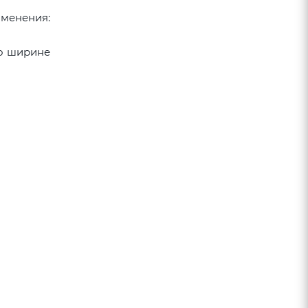
именения:
по ширине