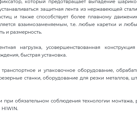
 фиксатор, который предотвращает выпадение шарико
устанавливаться защитная лента из нержавеющей стали
астиц и также способствует более плавному движени
ляется взаимозаменяемым, т.е. любые каретки и люб
ть и размерность.
тная нагрузка, усовершенствованная конструкция
ждения, быстрая установка.
, транспортное и упаковочное оборудование, обраба
резерные станки, оборудование для резки металлов, ш
и при обязательном соблюдения технологии монтажа,
 HIWIN.