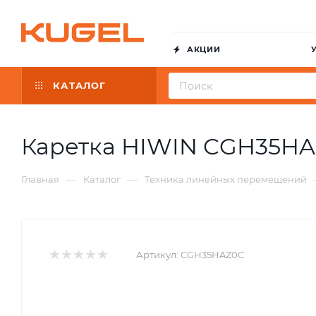
АКЦИИ
КАТАЛОГ
Каретка HIWIN CGH35H
—
—
Главная
Каталог
Техника линейных перемещений
Артикул:
CGH35HAZ0C