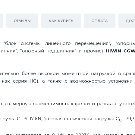
ОТЗЫВЫ
КАК КУПИТЬ
ОПЛАТА
ДОС
я "блок системы линейного перемещения", "опорны
дшипник", "опорный подшипник" и прочие)
HIWIN CGW
ительно более высокой моментной нагрузкой в срав
 как серия HG), а также с возможностью установки 
 размерную совместимость каретки и рельса с учето
узка C - 61,17 kN, базовая статическая нагрузка С
- 79,3
0