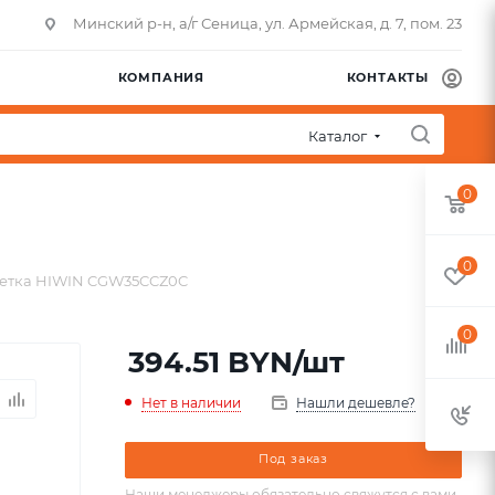
Минский р-н, а/г Сеница, ул. Армейская, д. 7, пом. 23
КОМПАНИЯ
КОНТАКТЫ
Каталог
0
0
етка HIWIN CGW35CCZ0C
0
394.51
BYN
/шт
Нет в наличии
Нашли дешевле?
Под заказ
Наши менеджеры обязательно свяжутся с вами