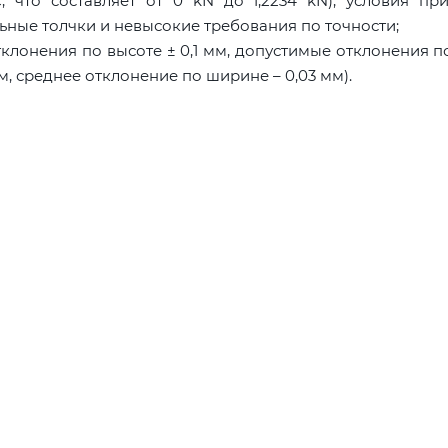
, что составляет от 0 kN до 1,2234 kN), условия пр
ьные толчки и невысокие требования по точности;
тклонения по высоте ± 0,1 мм, допустимые отклонения 
мм, среднее отклонение по ширине – 0,03 мм).