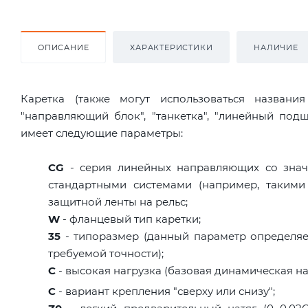
ОПИСАНИЕ
ХАРАКТЕРИСТИКИ
НАЛИЧИЕ
Каретка (также могут использоваться названи
"направляющий блок", "танкетка", "линейный по
имеет следующие параметры:
CG
- серия линейных направляющих со знач
стандартными системами (например, такими
защитной ленты на рельс;
W
- фланцевый тип каретки;
35
- типоразмер (данный параметр определяет
требуемой точности);
C
- высокая нагрузка (базовая динамическая нагр
C
- вариант крепления "сверху или снизу";