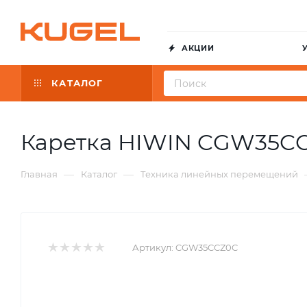
АКЦИИ
КАТАЛОГ
Каретка HIWIN CGW35C
—
—
Главная
Каталог
Техника линейных перемещений
Артикул:
CGW35CCZ0C