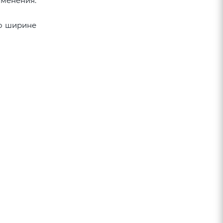
именения:
по ширине