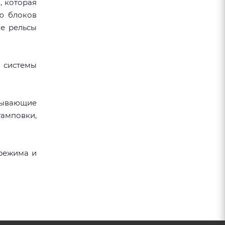
, которая
ю блоков
ые рельсы
 системы
тывающие
тамповки,
 режима и