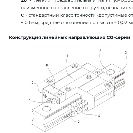
Z0
- легкий предварительный натяг (0~0,02C
неизменное направление нагрузки, незначител
C
- стандартный класс точности (допустимые о
± 0,1 мм, среднее отклонение по высоте – 0,02 
Конструкция линейных направляющих CG-серии