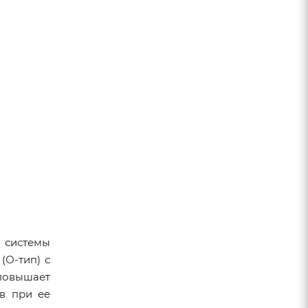
 системы
(О-тип) с
повышает
в при ее