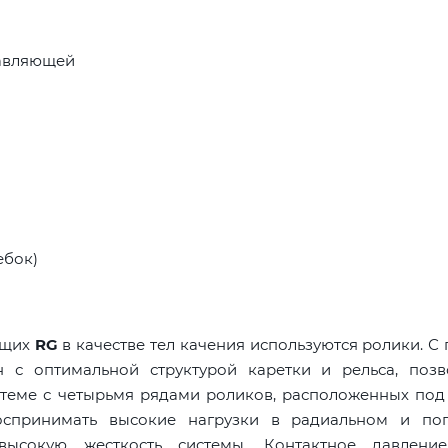
равляющей
ебок)
ющих
RG
в качестве тел качения используются ролики. 
 с оптимальной структурой каретки и рельса, поз
стеме с четырьмя рядами роликов, расположенных под
оспринимать высокие нагрузки в радиальном и по
высокую жесткость системы. Контактное давлени