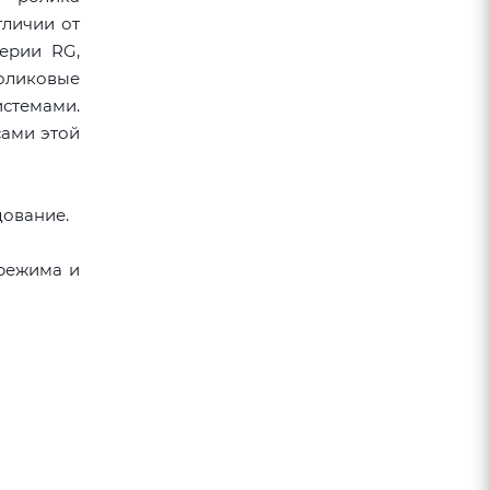
тличии от
ерии RG,
оликовые
истемами.
сами этой
ование.
 режима и