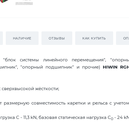
НАЛИЧИЕ
ОТЗЫВЫ
КАК КУПИТЬ
ОП
я "блок системы линейного перемещения", "опорны
дшипник", "опорный подшипник" и прочие)
HIWIN RG
 сверхвысокой жёсткости;
 размерную совместимость каретки и рельса с учето
узка C - 11,3 kN, базовая статическая нагрузка С
- 24 kN
0