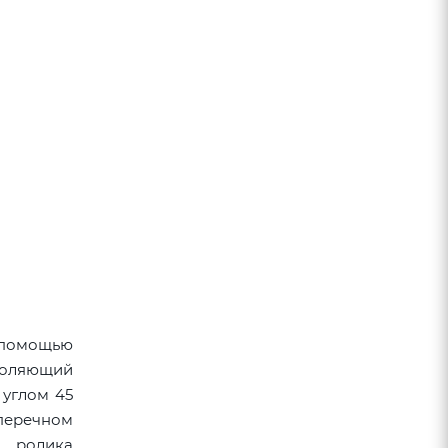
С помощью
воляющий
 углом 45
перечном
е ролика