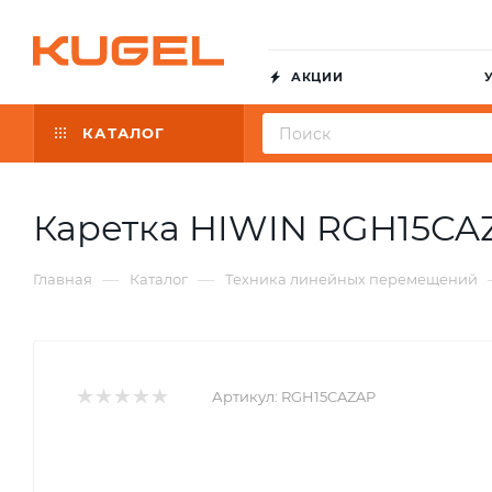
АКЦИИ
КАТАЛОГ
Каретка HIWIN RGH15CA
—
—
Главная
Каталог
Техника линейных перемещений
Артикул:
RGH15CAZAP