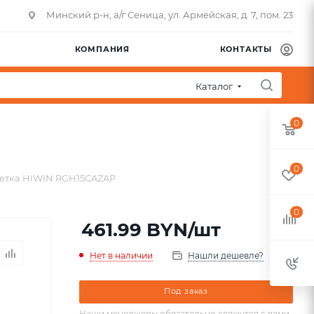
Минский р-н, а/г Сеница, ул. Армейская, д. 7, пом. 23
КОМПАНИЯ
КОНТАКТЫ
Каталог
0
0
етка HIWIN RGH15CAZAP
0
461.99
BYN
/шт
Нет в наличии
Нашли дешевле?
Под заказ
Наши менеджеры обязательно свяжутся с вами