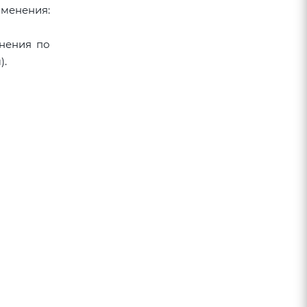
именения:
онения по
).