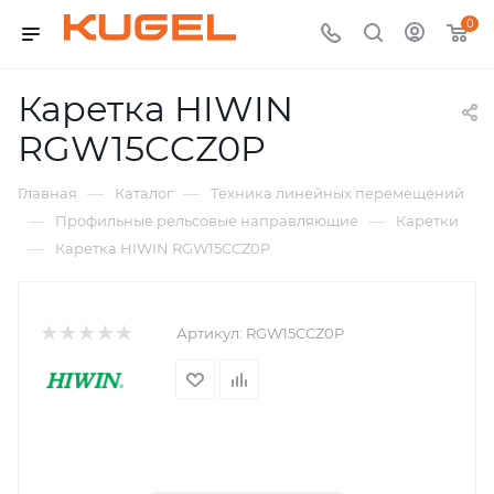
0
Каретка HIWIN
RGW15CCZ0P
—
—
Главная
Каталог
Техника линейных перемещений
—
—
Профильные рельсовые направляющие
Каретки
—
Каретка HIWIN RGW15CCZ0P
Артикул:
RGW15CCZ0P