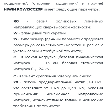
подшипник", "опорный подшипник" и прочие)
HIWIN RGW15CCZ0P
имеет следующие параметры:
RG
- серия роликовых линейных
направляющих сверхвысокой жёсткости;
W
- фланцевый тип каретки;
15
- типоразмер (данный параметр определяет
размерную совместимость каретки и рельса с
учетом серии и требуемой точности);
C
- высокая нагрузка (базовая динамическая
нагрузка C - 11,3 kN, базовая статическая
нагрузка С
- 24 kN);
0
C
- вариант крепления "сверху или снизу";
Z0
- легкий предварительный натяг (0~0,02C,
что составляет от 0 kN до 0,226 kN), условия
применения: неизменное направление
нагрузки, незначительные толчки и невысокие
требования по точности;