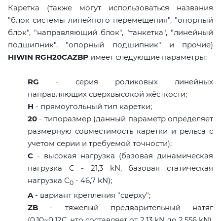
Каретка (также могут использоваться названия
"блок системы линейного перемещения", "опорный
блок", "направляющий блок", "танкетка", "линейный
подшипник", "опорный подшипник" и прочие)
HIWIN RGH20CAZBP
имеет следующие параметры:
RG
- серия роликовых линейных
направляющих сверхвысокой жёсткости;
H
- прямоугольный тип каретки;
20
- типоразмер (данный параметр определяет
размерную совместимость каретки и рельса с
учетом серии и требуемой точности);
C
- высокая нагрузка (базовая динамическая
нагрузка C - 21,3 kN, базовая статическая
нагрузка С
- 46,7 kN);
0
A
- вариант крепления "сверху";
ZB
- тяжёлый предварительный натяг
(0,10~0,12C, что составляет от 2,13 kN до 2,556 kN),