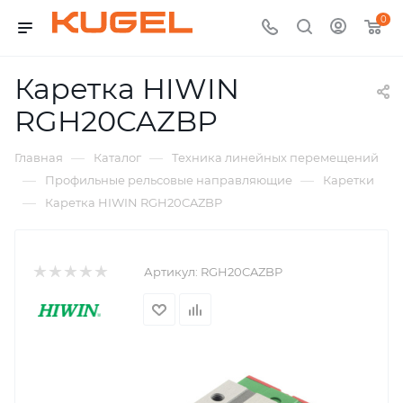
0
Каретка HIWIN
RGH20CAZBP
—
—
Главная
Каталог
Техника линейных перемещений
—
—
Профильные рельсовые направляющие
Каретки
—
Каретка HIWIN RGH20CAZBP
Артикул:
RGH20CAZBP