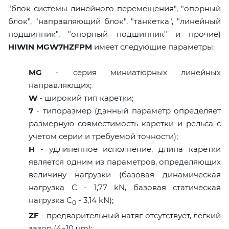
"блок системы линейного перемещения", "опорный
блок", "направляющий блок", "танкетка", "линейный
подшипник", "опорный подшипник" и прочие)
HIWIN MGW7HZFPM
имеет следующие параметры:
MG
- серия миниатюрных линейных
направляющих;
W
- широкий тип каретки;
7
- типоразмер (данный параметр определяет
размерную совместимость каретки и рельса с
учетом серии и требуемой точности);
H
- удлиненное исполнение, длина каретки
является одним из параметров, определяющих
величину нагрузки (базовая динамическая
нагрузка C - 1,77 kN, базовая статическая
нагрузка С
- 3,14 kN);
0
ZF
- предварительный натяг отсутствует, лёгкий
зазор (4~10 μm);