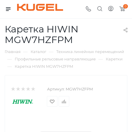
0
Каретка HIWIN
MGW7HZFPM
—
—
Главная
Каталог
Техника линейных перемещений
—
—
Профильные рельсовые направляющие
Каретки
—
Каретка HIWIN MGW7HZFPM
Артикул:
MGW7HZFPM