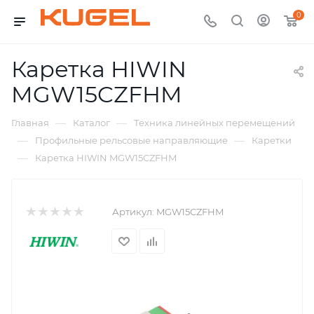
0
Каретка HIWIN
MGW15CZFHM
—
—
Главная
Каталог
Техника линейных перемещений
—
—
Профильные рельсовые направляющие
Каретки
—
Каретка HIWIN MGW15CZFHM
Артикул:
MGW15CZFHM