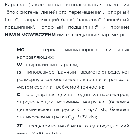
Каретка (также могут использоваться названия
"блок системы линейного перемещения", "опорный
блок", "направляющий блок", "танкетка", "линейный
подшипник", "опорный подшипник" и прочие)
HIWIN MGW15CZFHM
имеет следующие параметры:
MG
- серия миниатюрных линейных
направляющих;
W
- широкий тип каретки;
15
- типоразмер (данный параметр определяет
размерную совместимость каретки и рельса с
учетом серии и требуемой точности);
C
- стандартная длина - один из параметров,
определяющих величину нагрузки (базовая
динамическая нагрузка C - 6,77 kN, базовая
статическая нагрузка С
- 9,22 kN);
0
ZF
- предварительный натяг отсутствует, лёгкий
зазор (4~10 μm)kN);