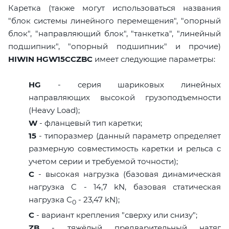
Каретка (также могут использоваться названия
"блок системы линейного перемещения", "опорный
блок", "направляющий блок", "танкетка", "линейный
подшипник", "опорный подшипник" и прочие)
HIWIN HGW15CCZBC
имеет следующие параметры:
HG
- серия шариковых линейных
направляющих высокой грузоподъемности
(Heavy Load);
W
- фланцевый тип каретки;
15
- типоразмер (данный параметр определяет
размерную совместимость каретки и рельса с
учетом серии и требуемой точности);
C
- высокая нагрузка (базовая динамическая
нагрузка C - 14,7 kN, базовая статическая
нагрузка С
- 23,47 kN);
0
C
- вариант крепления "сверху или снизу";
ZB
- тяжёлый предварительный натяг