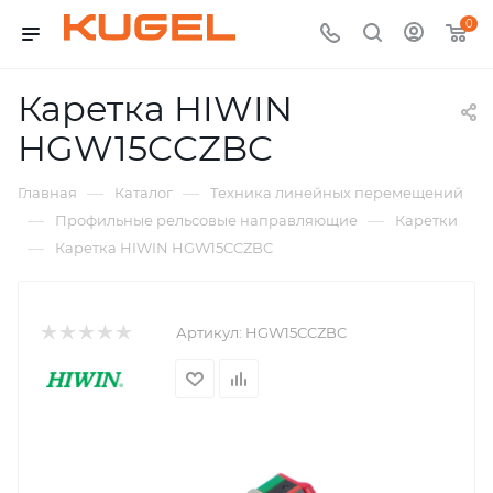
0
Каретка HIWIN
HGW15CCZBC
—
—
Главная
Каталог
Техника линейных перемещений
—
—
Профильные рельсовые направляющие
Каретки
—
Каретка HIWIN HGW15CCZBC
Артикул:
HGW15CCZBC