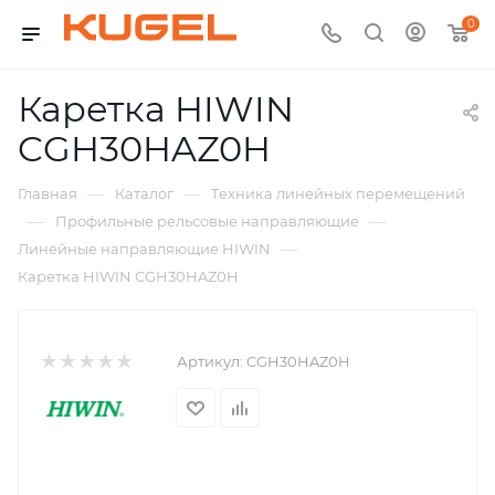
0
Каретка HIWIN
CGH30HAZ0H
—
—
Главная
Каталог
Техника линейных перемещений
—
—
Профильные рельсовые направляющие
—
Линейные направляющие HIWIN
Каретка HIWIN CGH30HAZ0H
Артикул:
CGH30HAZ0H