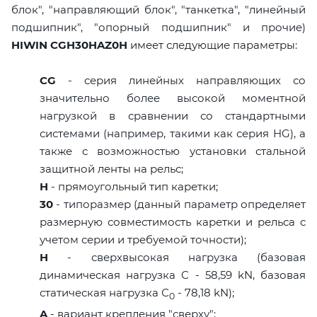
блок", "направляющий блок", "танкетка", "линейный
подшипник", "опорный подшипник" и прочие)
HIWIN CGH30HAZ0H
имеет следующие параметры:
CG
- серия линейных направляющих со
значительно более высокой моментной
нагрузкой в сравнении со стандартными
системами (например, такими как серия HG), а
также с возможностью установки стальной
защитной ленты на рельс;
H
- прямоугольный тип каретки;
30
- типоразмер (данный параметр определяет
размерную совместимость каретки и рельса с
учетом серии и требуемой точности);
H
- сверхвысокая нагрузка (базовая
динамическая нагрузка C - 58,59 kN, базовая
статическая нагрузка С
- 78,18 kN);
0
A
- вариант крепления "сверху";