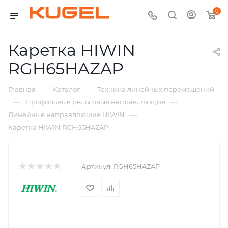
0
Каретка HIWIN
RGH65HAZAP
—
—
Главная
Каталог
Техника линейных перемещений
—
—
Профильные рельсовые направляющие
—
Линейные направляющие HIWIN
Каретка HIWIN RGH65HAZAP
Артикул:
RGH65HAZAP