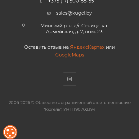
+375 (17) 500-55-55
sales@kugel.by
Минский р-н, а/г Сеница, ул.
Армейская, д. 7, пом. 23
Оставить отзыв на
ЯндексКартах
или
GoogleMaps
2006-2026 © Общество с ограниченной ответственностью
"Кюгель", УНП 190702394
ОБРАБОТКА ФАЙЛОВ COOKIE