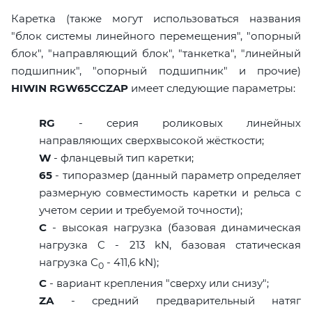
Каретка (также могут использоваться названия
"блок системы линейного перемещения", "опорный
блок", "направляющий блок", "танкетка", "линейный
подшипник", "опорный подшипник" и прочие)
HIWIN RGW65CCZAP
имеет следующие параметры:
RG
- серия роликовых линейных
направляющих сверхвысокой жёсткости;
W
- фланцевый тип каретки;
65
- типоразмер (данный параметр определяет
размерную совместимость каретки и рельса с
учетом серии и требуемой точности);
C
- высокая нагрузка (базовая динамическая
нагрузка C - 213 kN, базовая статическая
нагрузка С
- 411,6 kN);
0
C
- вариант крепления "сверху или снизу";
ZA
- средний предварительный натяг