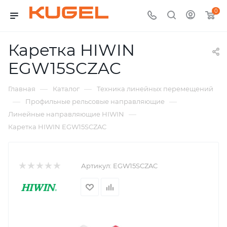
0
Каретка HIWIN
EGW15SCZAC
—
—
Главная
Каталог
Техника линейных перемещений
—
—
Профильные рельсовые направляющие
—
Линейные направляющие HIWIN
Каретка HIWIN EGW15SCZAC
Артикул:
EGW15SCZAC