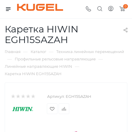
0
Каретка HIWIN
EGH15SAZAH
—
—
Главная
Каталог
Техника линейных перемещений
—
—
Профильные рельсовые направляющие
—
Линейные направляющие HIWIN
Каретка HIWIN EGH15SAZAH
Артикул:
EGH15SAZAH