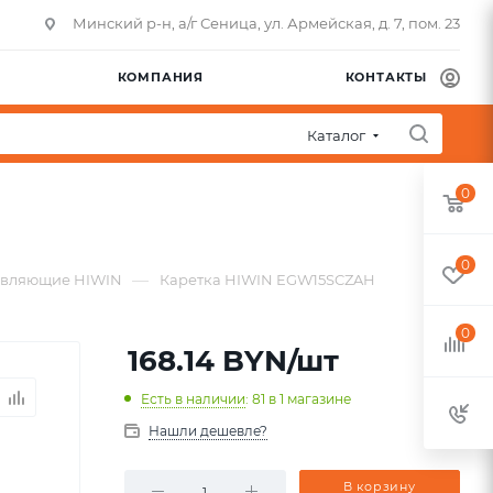
Минский р-н, а/г Сеница, ул. Армейская, д. 7, пом. 23
КОМПАНИЯ
КОНТАКТЫ
Каталог
0
0
—
авляющие HIWIN
Каретка HIWIN EGW15SCZAH
0
168.14
BYN
/шт
Есть в наличии
: 81
в 1 магазине
Нашли дешевле?
В корзину