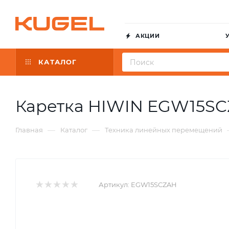
АКЦИИ
КАТАЛОГ
Каретка HIWIN EGW15S
—
—
Главная
Каталог
Техника линейных перемещений
Артикул:
EGW15SCZAH