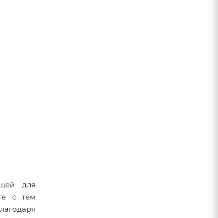
щей для
те с тем
лагодаря