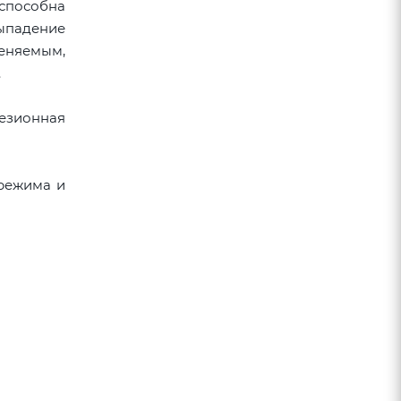
 способна
ыпадение
меняемым,
.
езионная
 режима и