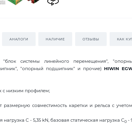
АНАЛОГИ
НАЛИЧИЕ
ОТЗЫВЫ
КАК КУ
я "блок системы линейного перемещения", "опорны
дшипник", "опорный подшипник" и прочие)
HIWIN EGW
 с низким профилем;
 размерную совместимость каретки и рельса с учето
нагрузка C - 5,35 kN, базовая статическая нагрузка С
- 
0