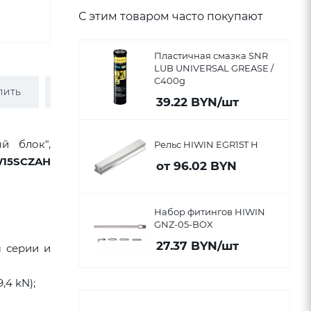
С этим товаром часто покупают
Пластичная смазка SNR
LUB UNIVERSAL GREASE /
C400g
ПИТЬ
ОПЛАТА
ДОСТАВКА
39.22
BYN
/шт
й блок",
Рельс HIWIN EGR15T H
15SCZAH
от
96.02 BYN
Набор фитингов HIWIN
GNZ-05-BOX
27.37
BYN
/шт
м серии и
9,4 kN);