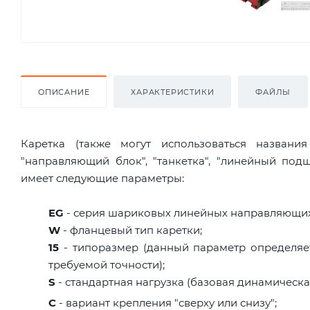
ОПИСАНИЕ
ХАРАКТЕРИСТИКИ
ФАЙЛЫ
Каретка (также могут использоваться названи
"направляющий блок", "танкетка", "линейный по
имеет следующие параметры:
EG
- серия шариковых линейных направляющих
W
- фланцевый тип каретки;
15
- типоразмер (данный параметр определяет
требуемой точности);
S
- стандартная нагрузка (базовая динамическая 
C
- вариант крепления "сверху или снизу";