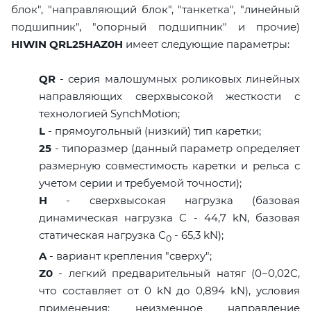
блок", "направляющий блок", "танкетка", "линейный
подшипник", "опорный подшипник" и прочие)
HIWIN QRL25HAZ0H
имеет следующие параметры:
QR
- серия малошумных роликовых линейных
направляющих сверхвысокой жесткости с
технологией SynchMotion;
L
- прямоугольный (низкий) тип каретки;
25
- типоразмер (данный параметр определяет
размерную совместимость каретки и рельса с
учетом серии и требуемой точности);
H
- сверхвысокая нагрузка (базовая
динамическая нагрузка C - 44,7 kN, базовая
статическая нагрузка С
- 65,3 kN);
0
A
- вариант крепления "сверху";
Z0
- легкий предварительный натяг (0~0,02C,
что составляет от 0 kN до 0,894 kN), условия
применения: неизменное направление