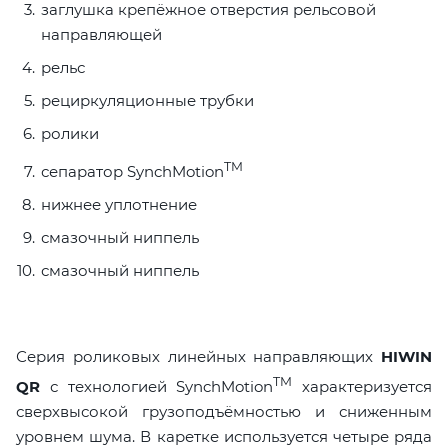
заглушка крепёжное отверстия рельсовой
направляющей
рельс
рециркуляционные трубки
ролики
TM
сепаратор SynchMotion
нижнее уплотнение
смазочный ниппель
смазочный ниппель
Серия роликовых линейных направляющих
HIWIN
TM
QR
с технологией SynchMotion
характеризуется
сверхвысокой грузоподъёмностью и сниженным
уровнем шума. В каретке используется четыре ряда