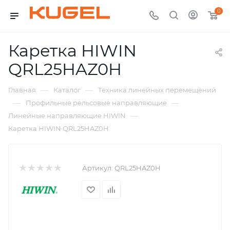
0
Каретка HIWIN
QRL25HAZ0H
—
—
Главная
Каталог
Техника линейных перемещений
—
—
Профильные рельсовые направляющие
—
Линейные направляющие HIWIN
Каретка HIWIN QRL25HAZ0H
Артикул:
QRL25HAZ0H