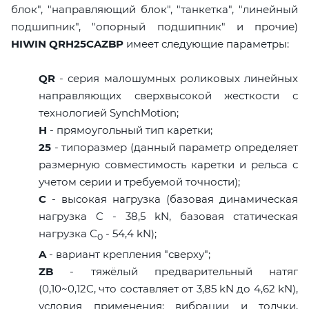
блок", "направляющий блок", "танкетка", "линейный
подшипник", "опорный подшипник" и прочие)
HIWIN QRH25CAZBP
имеет следующие параметры:
QR
- серия малошумных роликовых линейных
направляющих сверхвысокой жесткости с
технологией SynchMotion;
H
- прямоугольный тип каретки;
25
- типоразмер (данный параметр определяет
размерную совместимость каретки и рельса с
учетом серии и требуемой точности);
C
- высокая нагрузка (базовая динамическая
нагрузка C - 38,5 kN, базовая статическая
нагрузка С
- 54,4 kN);
0
A
- вариант крепления "сверху";
ZB
- тяжёлый предварительный натяг
(0,10~0,12C, что составляет от 3,85 kN до 4,62 kN),
условия применения: вибрации и толчки,