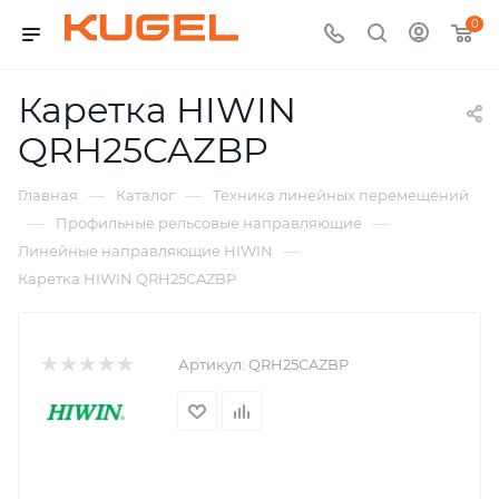
0
Каретка HIWIN
QRH25CAZBP
—
—
Главная
Каталог
Техника линейных перемещений
—
—
Профильные рельсовые направляющие
—
Линейные направляющие HIWIN
Каретка HIWIN QRH25CAZBP
Артикул:
QRH25CAZBP