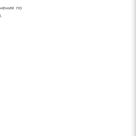
онения по
.