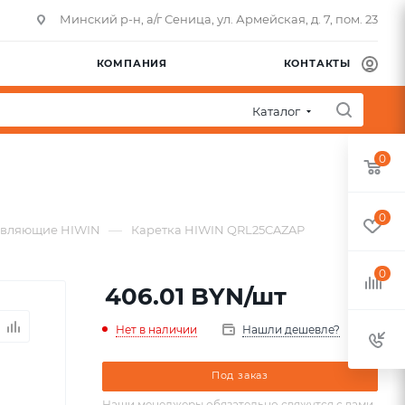
Минский р-н, а/г Сеница, ул. Армейская, д. 7, пом. 23
КОМПАНИЯ
КОНТАКТЫ
Каталог
0
0
—
авляющие HIWIN
Каретка HIWIN QRL25CAZAP
0
406.01
BYN
/шт
Нет в наличии
Нашли дешевле?
Под заказ
Наши менеджеры обязательно свяжутся с вами