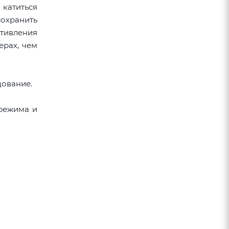
катиться
сохранить
тивления
рах, чем
ование.
 режима и