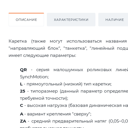
ОПИСАНИЕ
ХАРАКТЕРИСТИКИ
НАЛИЧИЕ
Каретка (также могут использоваться названи
"направляющий блок", "танкетка", "линейный по
имеет следующие параметры:
QR
- серия малошумных роликовых линейн
SynchMotion;
L
- прямоугольный (низкий) тип каретки;
25
- типоразмер (данный параметр определяет
требуемой точности);
C
- высокая нагрузка (базовая динамическая наг
A
- вариант крепления "сверху";
ZA
- средний предварительный натяг (0,05~0,07