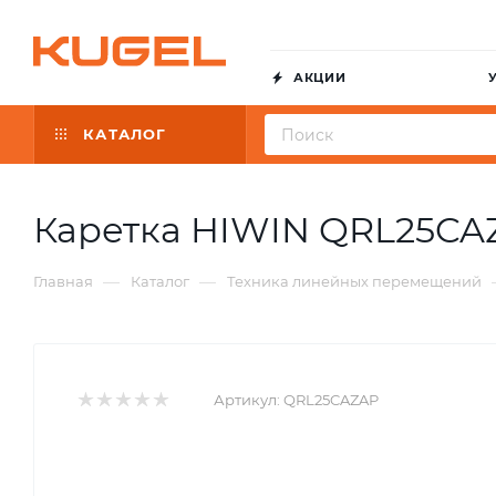
АКЦИИ
КАТАЛОГ
Каретка HIWIN QRL25CA
—
—
Главная
Каталог
Техника линейных перемещений
Артикул:
QRL25CAZAP