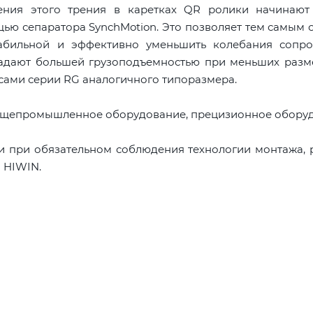
ния этого трения в каретках QR ролики начинают 
ью сепаратора SynchMotion. Это позволяет тем самым 
абильной и эффективно уменьшить колебания сопро
адают большей грузоподъемностью при меньших разме
сами серии RG аналогичного типоразмера.
бщепромышленное оборудование, прецизионное оборуд
и при обязательном соблюдения технологии монтажа,
 HIWIN.