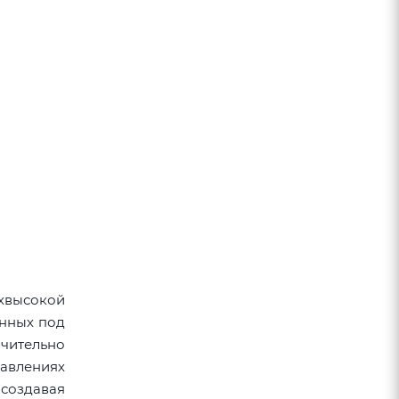
рхвысокой
енных под
чительно
равлениях
 создавая