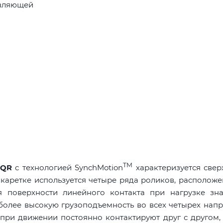
авляющей
TM
 QR
с технологией SynchMotion
характеризуется све
каретке используется четыре ряда роликов, располож
я поверхности линейного контакта при нагрузке зна
 более высокую грузоподъемность во всех четырех нап
 при движении постоянно контактируют друг с другом,