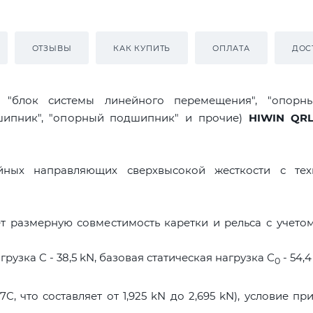
ОТЗЫВЫ
КАК КУПИТЬ
ОПЛАТА
ДОС
я "блок системы линейного перемещения", "опорны
дшипник", "опорный подшипник" и прочие)
HIWIN QR
ых направляющих сверхвысокой жесткости с тех
 размерную совместимость каретки и рельса с учето
рузка C - 38,5 kN, базовая статическая нагрузка С
- 54,4
0
C, что составляет от 1,925 kN до 2,695 kN), условие пр