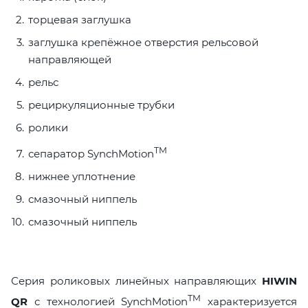
торцевая заглушка
заглушка крепёжное отверстия рельсовой
направляющей
рельс
рециркуляционные трубки
ролики
TM
сепаратор SynchMotion
нижнее уплотнение
смазочный ниппель
смазочный ниппель
Серия роликовых линейных направляющих
HIWIN
TM
QR
с технологией SynchMotion
характеризуется