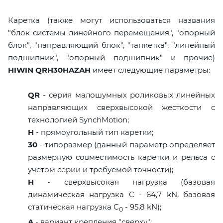
Каретка (также могут использоваться названия
"блок системы линейного перемещения", "опорный
блок", "направляющий блок", "танкетка", "линейный
подшипник", "опорный подшипник" и прочие)
HIWIN QRH30HAZAH
имеет следующие параметры:
QR
- серия малошумных роликовых линейных
направляющих сверхвысокой жесткости с
технологией SynchMotion;
H
- прямоугольный тип каретки;
30
- типоразмер (данный параметр определяет
размерную совместимость каретки и рельса с
учетом серии и требуемой точности);
H
- сверхвысокая нагрузка (базовая
динамическая нагрузка C - 64,7 kN, базовая
статическая нагрузка С
- 95,8 kN);
0
A
- вариант крепления "сверху";