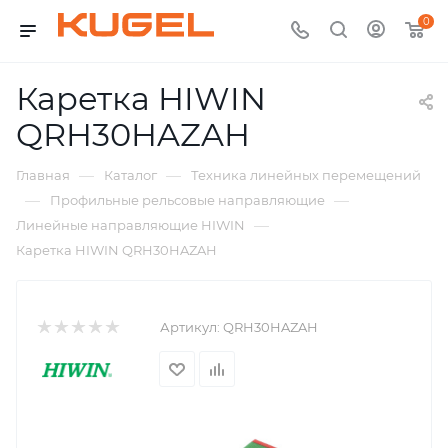
0
Каретка HIWIN
QRH30HAZAH
—
—
Главная
Каталог
Техника линейных перемещений
—
—
Профильные рельсовые направляющие
—
Линейные направляющие HIWIN
Каретка HIWIN QRH30HAZAH
Артикул:
QRH30HAZAH