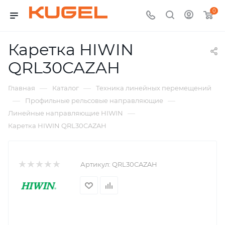
0
Каретка HIWIN
QRL30CAZAH
—
—
Главная
Каталог
Техника линейных перемещений
—
—
Профильные рельсовые направляющие
—
Линейные направляющие HIWIN
Каретка HIWIN QRL30CAZAH
Артикул:
QRL30CAZAH