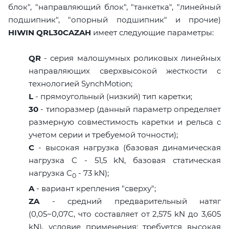
блок", "направляющий блок", "танкетка", "линейный
подшипник", "опорный подшипник" и прочие)
HIWIN QRL30CAZAH
имеет следующие параметры:
QR
- серия малошумных роликовых линейных
направляющих сверхвысокой жесткости с
технологией SynchMotion;
L
- прямоугольный (низкий) тип каретки;
30
- типоразмер (данный параметр определяет
размерную совместимость каретки и рельса с
учетом серии и требуемой точности);
C
- высокая нагрузка (базовая динамическая
нагрузка C - 51,5 kN, базовая статическая
нагрузка С
- 73 kN);
0
A
- вариант крепления "сверху";
ZA
- средний предварительный натяг
(0,05~0,07C, что составляет от 2,575 kN до 3,605
kN), условие применения: требуется высокая