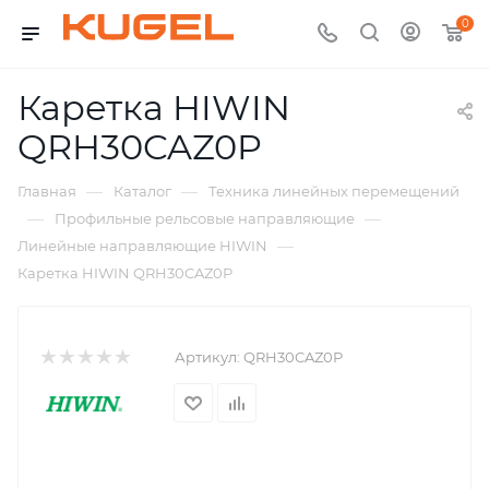
0
Каретка HIWIN
QRH30CAZ0P
—
—
Главная
Каталог
Техника линейных перемещений
—
—
Профильные рельсовые направляющие
—
Линейные направляющие HIWIN
Каретка HIWIN QRH30CAZ0P
Артикул:
QRH30CAZ0P