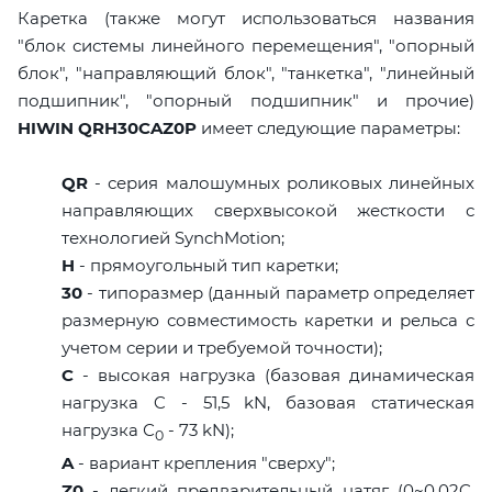
Каретка (также могут использоваться названия
"блок системы линейного перемещения", "опорный
блок", "направляющий блок", "танкетка", "линейный
подшипник", "опорный подшипник" и прочие)
HIWIN QRH30CAZ0P
имеет следующие параметры:
QR
- серия малошумных роликовых линейных
направляющих сверхвысокой жесткости с
технологией SynchMotion;
H
- прямоугольный тип каретки;
30
- типоразмер (данный параметр определяет
размерную совместимость каретки и рельса с
учетом серии и требуемой точности);
C
- высокая нагрузка (базовая динамическая
нагрузка C - 51,5 kN, базовая статическая
нагрузка С
- 73 kN);
0
A
- вариант крепления "сверху";
Z0
- легкий предварительный натяг (0~0,02C,