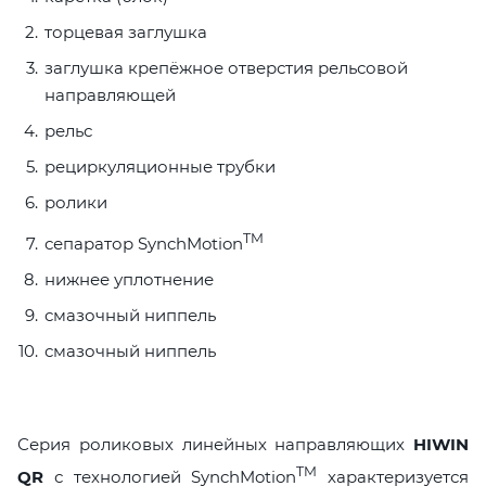
торцевая заглушка
заглушка крепёжное отверстия рельсовой
направляющей
рельс
рециркуляционные трубки
ролики
TM
сепаратор SynchMotion
нижнее уплотнение
смазочный ниппель
смазочный ниппель
Серия роликовых линейных направляющих
HIWIN
TM
QR
с технологией SynchMotion
характеризуется