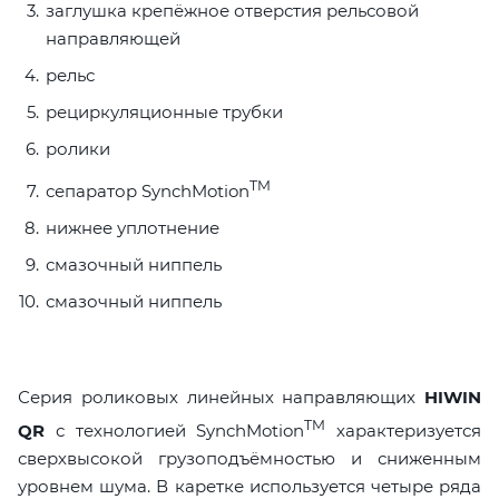
заглушка крепёжное отверстия рельсовой
направляющей
рельс
рециркуляционные трубки
ролики
TM
сепаратор SynchMotion
нижнее уплотнение
смазочный ниппель
смазочный ниппель
Серия роликовых линейных направляющих
HIWIN
TM
QR
с технологией SynchMotion
характеризуется
сверхвысокой грузоподъёмностью и сниженным
уровнем шума. В каретке используется четыре ряда