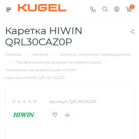
0
Каретка HIWIN
QRL30CAZ0P
—
—
Главная
Каталог
Техника линейных перемещений
—
—
Профильные рельсовые направляющие
—
Линейные направляющие HIWIN
Каретка HIWIN QRL30CAZ0P
Артикул:
QRL30CAZ0P