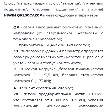
блок", "направляющий блок", "танкетка", "линейный
подшипник", "опорный подшипник" и прочие)
HIWIN QRL30CAZ0P
имеет следующие параметры:
QR
- серия малошумных роликовых линейных
направляющих сверхвысокой жесткости с
технологией SynchMotion;
L
- прямоугольный (низкий) тип каретки;
30
- типоразмер (данный параметр определяет
размерную совместимость каретки и рельса с
учетом серии и требуемой точности);
C
- высокая нагрузка (базовая динамическая
нагрузка C - 51,5 kN, базовая статическая
нагрузка С
- 73 kN);
0
A
- вариант крепления "сверху";
Z0
- легкий предварительный натяг (0~0,02C,
что составляет от 0 kN до 1,03 kN), условия
применения: неизменное направление