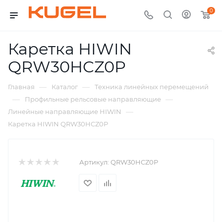
0
Каретка HIWIN
QRW30HCZ0P
—
—
Главная
Каталог
Техника линейных перемещений
—
—
Профильные рельсовые направляющие
—
Линейные направляющие HIWIN
Каретка HIWIN QRW30HCZ0P
Артикул:
QRW30HCZ0P