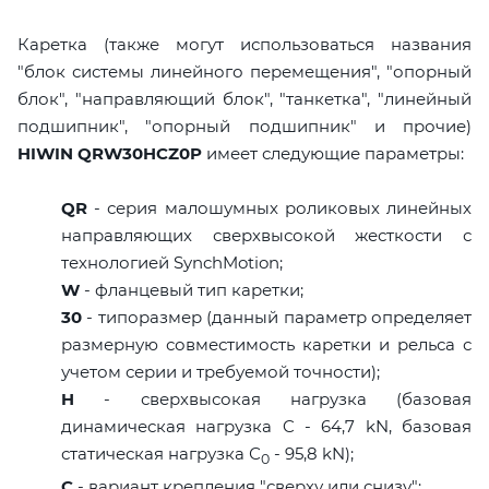
Каретка (также могут использоваться названия
"блок системы линейного перемещения", "опорный
блок", "направляющий блок", "танкетка", "линейный
подшипник", "опорный подшипник" и прочие)
HIWIN QRW30HCZ0P
имеет следующие параметры:
QR
- серия малошумных роликовых линейных
направляющих сверхвысокой жесткости с
технологией SynchMotion;
W
- фланцевый тип каретки;
30
- типоразмер (данный параметр определяет
размерную совместимость каретки и рельса с
учетом серии и требуемой точности);
H
- сверхвысокая нагрузка (базовая
динамическая нагрузка C - 64,7 kN, базовая
статическая нагрузка С
- 95,8 kN);
0
C
- вариант крепления "сверху или снизу";